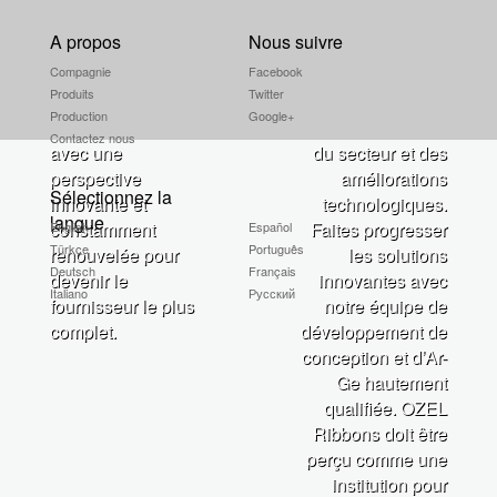
notre pays. Du
besoins et les
A propos
Nous suivre
processus de
attentes de nos
Compagnie
Facebook
production à la
clients et de notre
Produits
Twitter
relation client, dans
secteur d'activité en
Production
Google+
chaque gamme
fonction des défis
Contactez nous
avec une
du secteur et des
perspective
améliorations
Sélectionnez la
innovante et
technologiques.
langue
constamment
Faites progresser
English
Español
Türkçe
Português
renouvelée pour
les solutions
Deutsch
Français
devenir le
innovantes avec
Italiano
Русский
fournisseur le plus
notre équipe de
complet.
développement de
conception et d’Ar-
Ge hautement
qualifiée. OZEL
Ribbons doit être
perçu comme une
institution pour