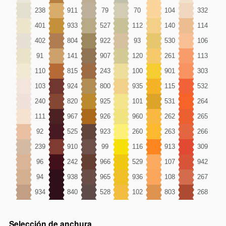
238
911
79
70
104
332
401
933
527
112
140
114
402
804
922
93
530
106
91
141
907
120
261
113
110
815
243
100
901
303
103
924
800
935
115
532
240
820
925
101
531
264
111
967
926
960
262
265
92
525
923
260
263
266
239
910
99
116
913
309
96
242
966
529
107
942
94
938
965
936
108
267
934
840
528
102
803
268
Selección de anchura