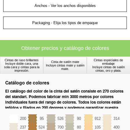
Anchos - Ver los anchos disponibles
Packaging - Elija los tipos de empaque
Obtener precios y catálogo de colores
Cintas especiales de
Cintas de raso brillantes
Cinta de satén mate
embalaje
Incluye doble cara, una
Incluye cintas mate y satén
Incluye cintas de satén
sola cara y cintas para la
mate.
cintas, oro y plata.
impresión.
Catálogo de colores
El catálogo del color de la cinta del satén consiste en 270 colores
del standart. Podemos fabricar min 3000 metros por colores
individuales fuera del rango de colores. Todos los colores están
teñidos y fijados en 200 degress y podemos garantizar nuestra
calidad de morir hasta 40 grados de calor. Usted puede elegir un
color de debajo de la carta para comprobar en productos
200
95
526
90
912
314
seleccionados arriba.
237
524
700
80
105
400